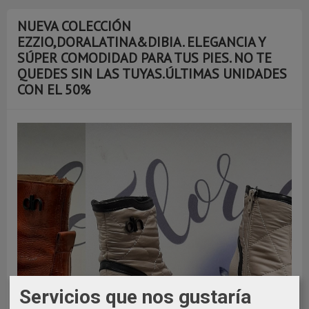
NUEVA COLECCIÓN
EZZIO,DORALATINA&DIBIA. ELEGANCIA Y
SÚPER COMODIDAD PARA TUS PIES. NO TE
QUEDES SIN LAS TUYAS.ÚLTIMAS UNIDADES
CON EL 50%
Servicios que nos gustaría