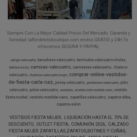
Siempre Con La Mejor Calidad Precio Del Mercado. Garantía y
Seriedad. laflordelotoboutique.com envíos GRATIS y 24H.Te
ofrecemos SEQURA Y PAYPAL
banadores-valecuatro
bermudas-valecuatro-chulas
abrigo-valecuatro
camisas-valecuatro
camisetas-valecuatro
chaleco-
botines-ezzio
comprar-online-vestidos-
valecuatro
chalecos-valecuatro-mujer
de-fiesta-carla-ruiz
jersey-valecuatro
polo-
pantalones-valecuatro
valecuatro
polos-valecuatro
vestido-
sandalia
vestido-corto-matilde-cano
vestido-matilde-cano
fiesta-nuribel
zapatillas-valecuatro
zapatos-dibia
zapatos-salon
VESTIDOS FIESTA MUJER
LIQUIDACIÓN HASTA EL 70% DE
DESCUENTO
OUTLET FIESTA
COMUNIÓN 2026
CALZADO
FIESTA MUJER ZAPATILLAS,ZAPATOS,BOTINES Y CUÑAS