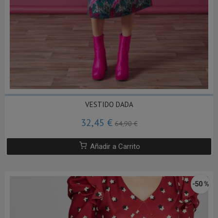
VESTIDO DADA
32,45 €
64,90 €
Añadir a Carrito
-50 %