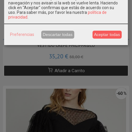
navegación y nos avisan si la web se vuelve lenta. Haciendo
click en "Aceptar" confirmas que estás de acuerdo con su
uso.
Para saber más, por favor lea nuestra
política de
privacidad
.
Preferencias
Descartar todas
Aceptar todas
VESTIDO CREPE PHILIPPA&CO
35,20 €
88,00 €
Añadir a Carrito
-60 %