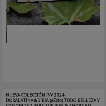
ÚLTIMO NÚMERO 37
A
NUEVA COLECCIÓN P/V 2024
DORALATINA&DÍBIA (eZzio) TODO BELLEZA Y
COMODIDAD PARA TUS PIES.((( AHORA EN