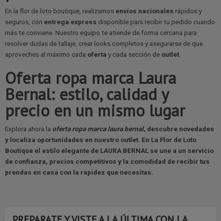
En la flor de loto boutique, realizamos
envíos nacionales
rápidos y
seguros, con
entrega express
disponible para recibir tu pedido cuando
más te conviene. Nuestro equipo te atiende de forma cercana para
resolver dudas de tallaje, crear looks completos y asegurarse de que
aproveches al máximo cada
oferta
y cada sección de
outlet
.
Oferta ropa marca Laura
Bernal: estilo, calidad y
precio en un mismo lugar
Explora ahora la
oferta ropa marca laura bernal
, descubre novedades
y localiza oportunidades en nuestro
outlet
. En
La Flor de Loto
Boutique
el estilo elegante de
LAURA BERNAL
se une a un servicio
de confianza, precios competitivos y la comodidad de recibir tus
prendas en casa con la rapidez que necesitas.
PREPARATE Y VISTE A LA ÚLTIMA CON LA