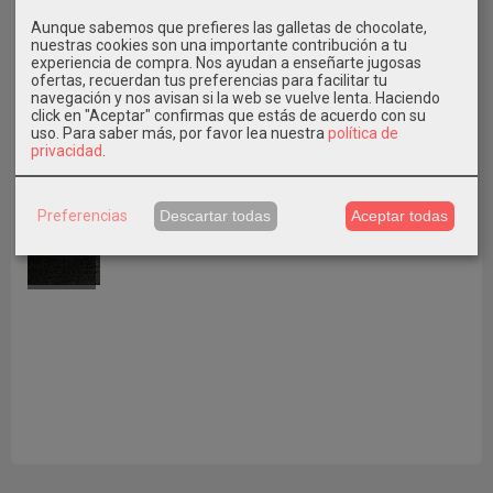
Aunque sabemos que prefieres las galletas de chocolate,
nuestras cookies son una importante contribución a tu
experiencia de compra. Nos ayudan a enseñarte jugosas
ofertas, recuerdan tus preferencias para facilitar tu
navegación y nos avisan si la web se vuelve lenta. Haciendo
click en "Aceptar" confirmas que estás de acuerdo con su
uso.
Para saber más, por favor lea nuestra
política de
privacidad
.
ÚLTIMO NÚMERO 37
A
Preferencias
Descartar todas
Aceptar todas