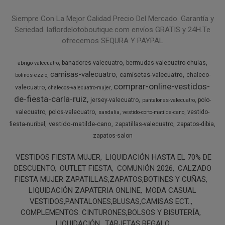
Siempre Con La Mejor Calidad Precio Del Mercado. Garantía y
Seriedad. laflordelotoboutique.com envíos GRATIS y 24H.Te
ofrecemos SEQURA Y PAYPAL
banadores-valecuatro
bermudas-valecuatro-chulas
abrigo-valecuatro
camisas-valecuatro
camisetas-valecuatro
chaleco-
botines-ezzio
comprar-online-vestidos-
valecuatro
chalecos-valecuatro-mujer
de-fiesta-carla-ruiz
jersey-valecuatro
polo-
pantalones-valecuatro
valecuatro
polos-valecuatro
vestido-
sandalia
vestido-corto-matilde-cano
vestido-matilde-cano
fiesta-nuribel
zapatillas-valecuatro
zapatos-dibia
zapatos-salon
VESTIDOS FIESTA MUJER
LIQUIDACIÓN HASTA EL 70% DE
DESCUENTO
OUTLET FIESTA
COMUNIÓN 2026
CALZADO
FIESTA MUJER ZAPATILLAS,ZAPATOS,BOTINES Y CUÑAS
LIQUIDACIÓN ZAPATERIA ONLINE
MODA CASUAL
VESTIDOS,PANTALONES,BLUSAS,CAMISAS ECT..
COMPLEMENTOS: CINTURONES,BOLSOS Y BISUTERÍA
LIQUIDACIÓN
TARJETAS REGALO