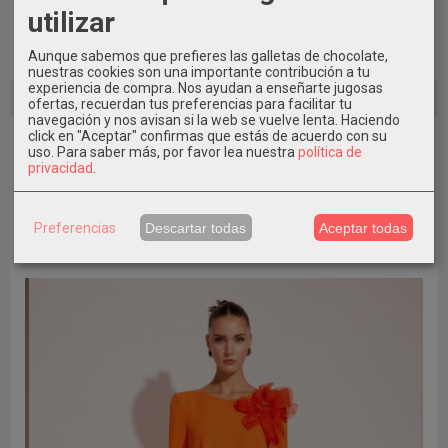
utilizar
Aunque sabemos que prefieres las galletas de chocolate,
nuestras cookies son una importante contribución a tu
experiencia de compra. Nos ayudan a enseñarte jugosas
ofertas, recuerdan tus preferencias para facilitar tu
navegación y nos avisan si la web se vuelve lenta. Haciendo
LIQUIDACIÓN TOTAL EN ESTA SÚPER MARCA
click en "Aceptar" confirmas que estás de acuerdo con su
uso.
Para saber más, por favor lea nuestra
política de
DE CARLA RUIZ-ARGGIDO TODO UN ACIERTO
privacidad
.
PODER LUCIR ESTAS PRENDAS DE LA MODA
ESPAÑOLA. **DESCUENTOS HASTA EL 70%.
APROVECHA QUE VUELAN**
Preferencias
Descartar todas
Aceptar todas