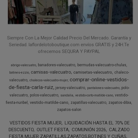
Siempre Con La Mejor Calidad Precio Del Mercado. Garantía y
Seriedad. laflordelotoboutique.com envíos GRATIS y 24H.Te
ofrecemos SEQURA Y PAYPAL
banadores-valecuatro
bermudas-valecuatro-chulas
abrigo-valecuatro
camisas-valecuatro
camisetas-valecuatro
chaleco-
botines-ezzio
comprar-online-vestidos-
valecuatro
chalecos-valecuatro-mujer
de-fiesta-carla-ruiz
jersey-valecuatro
polo-
pantalones-valecuatro
valecuatro
polos-valecuatro
vestido-
sandalia
vestido-corto-matilde-cano
vestido-matilde-cano
fiesta-nuribel
zapatillas-valecuatro
zapatos-dibia
zapatos-salon
VESTIDOS FIESTA MUJER
LIQUIDACIÓN HASTA EL 70% DE
DESCUENTO
OUTLET FIESTA
COMUNIÓN 2026
CALZADO
FIESTA MUJER ZAPATILLAS,ZAPATOS,BOTINES Y CUÑAS