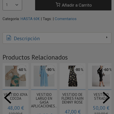
Añadir a Carrito
Categoría:
HASTA 60€
|
Tags:
|
Comentarios
Descripción
Productos Relacionados
 %
-60 %
-60 %
-60 %
-60
VESTIDO AIRIS
VESTIDO
VESTIDO
VESTIDO
ELEPHANT
MALABAR
MIMUS
75,20 €
€
50,00 €
58,00 €
78,00 
188,00 €
125,00 €
145,00 €
195,00 €