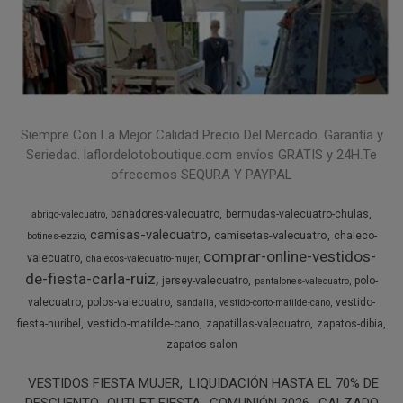
Siempre Con La Mejor Calidad Precio Del Mercado. Garantía y
Seriedad. laflordelotoboutique.com envíos GRATIS y 24H.Te
ofrecemos SEQURA Y PAYPAL
banadores-valecuatro
bermudas-valecuatro-chulas
abrigo-valecuatro
camisas-valecuatro
camisetas-valecuatro
chaleco-
botines-ezzio
comprar-online-vestidos-
valecuatro
chalecos-valecuatro-mujer
de-fiesta-carla-ruiz
jersey-valecuatro
polo-
pantalones-valecuatro
valecuatro
polos-valecuatro
vestido-
sandalia
vestido-corto-matilde-cano
vestido-matilde-cano
fiesta-nuribel
zapatillas-valecuatro
zapatos-dibia
zapatos-salon
VESTIDOS FIESTA MUJER
LIQUIDACIÓN HASTA EL 70% DE