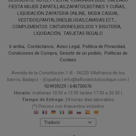
DESCUENTO
OUTLET FIESTA
COMUNIÓN 2026
CALZADO
FIESTA MUJER ZAPATILLAS,ZAPATOS,BOTINES Y CUÑAS
LIQUIDACIÓN ZAPATERIA ONLINE
MODA CASUAL
VESTIDOS,PANTALONES,BLUSAS,CAMISAS ECT..
COMPLEMENTOS: CINTURONES,BOLSOS Y BISUTERÍA
LIQUIDACIÓN
TARJETAS REGALO
Ir arriba
Contáctanos
Aviso Legal
Política de Privacidad
Condiciones de Compra
Desistir de un pedido
Políticas de
Cookies
Avenida de la Constitución 1-B - 06220 Villafranca de los
barros, Badajoz - (España) | info@laflordelotoboutique.com |
924959229
|
640730076
Horario:
mañanas 10:30 a 13:30 tardes 17:30 a 20:30 |
Tiempo de Entrega:
24 horas dias laborables
(*) Precios con Impuestos incluidos