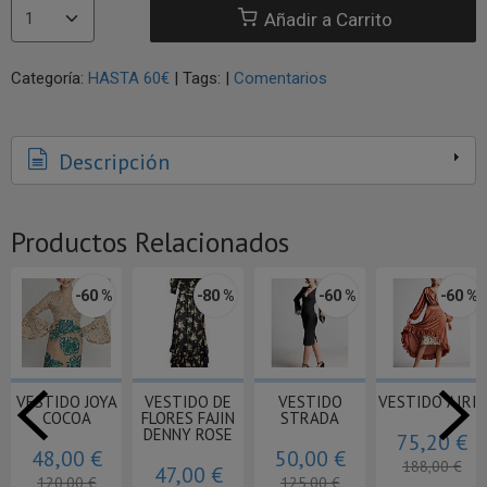
Añadir a Carrito
Categoría:
HASTA 60€
|
Tags:
|
Comentarios
Descripción
Productos Relacionados
 %
-60 %
-60 %
-60 %
-60
RIS
VESTIDO
VESTIDO LION
VESTIDO
VESTIDO
ELEPHANT
SWING
MAGNUS
€
54,00 €
50,00 €
58,00 €
60,00 
135,00 €
125,00 €
145,00 €
150,00 €