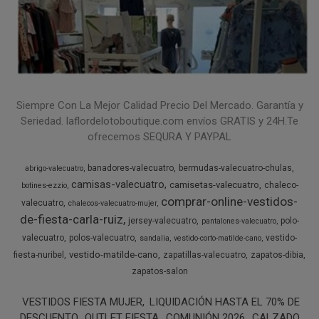
Siempre Con La Mejor Calidad Precio Del Mercado. Garantía y
Seriedad. laflordelotoboutique.com envíos GRATIS y 24H.Te
ofrecemos SEQURA Y PAYPAL
banadores-valecuatro
bermudas-valecuatro-chulas
abrigo-valecuatro
camisas-valecuatro
camisetas-valecuatro
chaleco-
botines-ezzio
comprar-online-vestidos-
valecuatro
chalecos-valecuatro-mujer
de-fiesta-carla-ruiz
jersey-valecuatro
polo-
pantalones-valecuatro
valecuatro
polos-valecuatro
vestido-
sandalia
vestido-corto-matilde-cano
vestido-matilde-cano
fiesta-nuribel
zapatillas-valecuatro
zapatos-dibia
zapatos-salon
VESTIDOS FIESTA MUJER
LIQUIDACIÓN HASTA EL 70% DE
DESCUENTO
OUTLET FIESTA
COMUNIÓN 2026
CALZADO