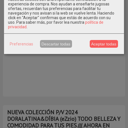
experiencia de compra. Nos ayudan a enseñarte jugosas
ofertas, recuerdan tus preferencias para facilitar tu
navegación y nos avisan si la web se vuelve lenta. Haciendo
click en "Aceptar" confirmas que estás de acuerdo con su
uso.
Para saber más, por favor lea nuestra
política de
ÚLTIMO NÚMERO 37
privacidad
.
A
Preferencias
Descartar todas
Aceptar todas
NUEVA COLECCIÓN P/V 2024
DORALATINA&DÍBIA (eZzio) TODO BELLEZA Y
COMODIDAD PARA TUS PIES.((( AHORA EN