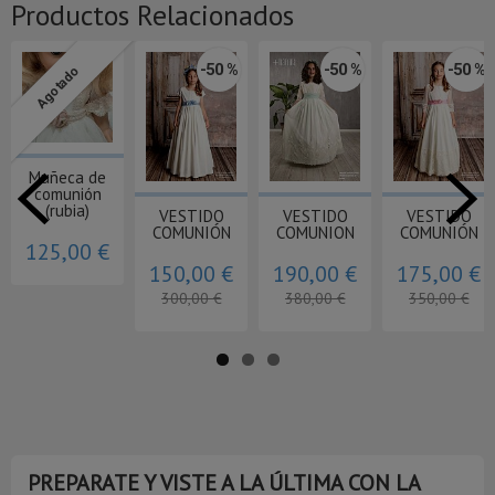
Productos Relacionados
 %
-50 %
-50 %
-30 %
-50
Agotado
Agotado
TRAJE
TRAJE
VESTIDO
VESTIDO
MARINERO
ALMIRANTE
COMUNIÓN
COMUNIO
N
COMUNION
COMUNION
TALLA 10
5716
€
125,00 €
215,00 €
406,00 €
275,00 
250,00 €
430,00 €
580,00 €
550,00 €
PREPARATE Y VISTE A LA ÚLTIMA CON LA