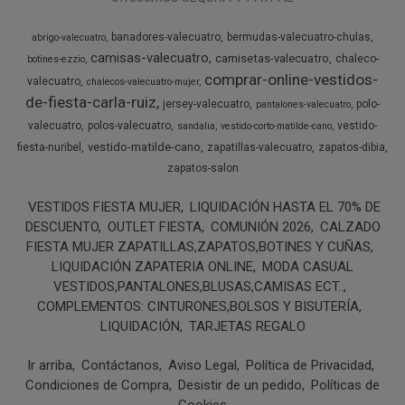
banadores-valecuatro
bermudas-valecuatro-chulas
abrigo-valecuatro
camisas-valecuatro
camisetas-valecuatro
chaleco-
botines-ezzio
comprar-online-vestidos-
valecuatro
chalecos-valecuatro-mujer
de-fiesta-carla-ruiz
jersey-valecuatro
polo-
pantalones-valecuatro
valecuatro
polos-valecuatro
vestido-
sandalia
vestido-corto-matilde-cano
vestido-matilde-cano
fiesta-nuribel
zapatillas-valecuatro
zapatos-dibia
zapatos-salon
VESTIDOS FIESTA MUJER
LIQUIDACIÓN HASTA EL 70% DE
DESCUENTO
OUTLET FIESTA
COMUNIÓN 2026
CALZADO
FIESTA MUJER ZAPATILLAS,ZAPATOS,BOTINES Y CUÑAS
LIQUIDACIÓN ZAPATERIA ONLINE
MODA CASUAL
VESTIDOS,PANTALONES,BLUSAS,CAMISAS ECT..
COMPLEMENTOS: CINTURONES,BOLSOS Y BISUTERÍA
LIQUIDACIÓN
TARJETAS REGALO
Ir arriba
Contáctanos
Aviso Legal
Política de Privacidad
Condiciones de Compra
Desistir de un pedido
Políticas de
Cookies