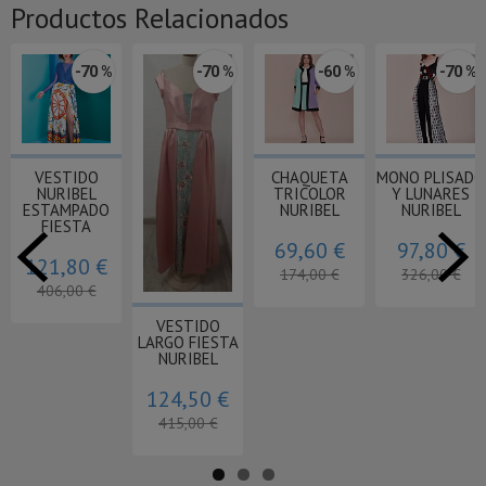
Productos Relacionados
 %
-60 %
-60 %
-50 %
-60
ADO
VESTIDO
VESTIDO
PANTALÓN
MONO NURI
S
TRICOLOR
PUNTO
POLIPIEL
EN RASO
NURIBEL
NURIBEL
NURIBEL
67,20 
€
76,80 €
60,00 €
33,50 €
168,00 €
192,00 €
150,00 €
67,00 €