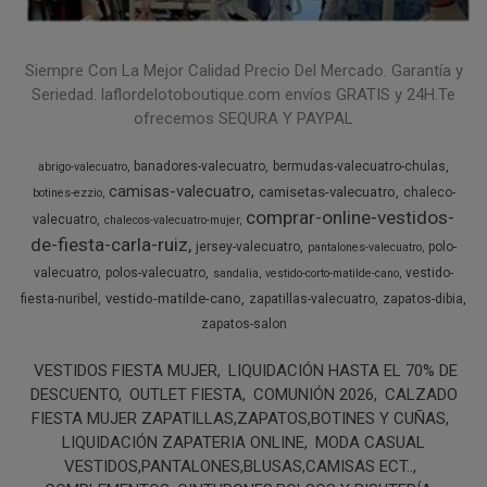
Siempre Con La Mejor Calidad Precio Del Mercado. Garantía y
Seriedad. laflordelotoboutique.com envíos GRATIS y 24H.Te
ofrecemos SEQURA Y PAYPAL
banadores-valecuatro
bermudas-valecuatro-chulas
abrigo-valecuatro
camisas-valecuatro
camisetas-valecuatro
chaleco-
botines-ezzio
comprar-online-vestidos-
valecuatro
chalecos-valecuatro-mujer
de-fiesta-carla-ruiz
jersey-valecuatro
polo-
pantalones-valecuatro
valecuatro
polos-valecuatro
vestido-
sandalia
vestido-corto-matilde-cano
vestido-matilde-cano
fiesta-nuribel
zapatillas-valecuatro
zapatos-dibia
zapatos-salon
VESTIDOS FIESTA MUJER
LIQUIDACIÓN HASTA EL 70% DE
DESCUENTO
OUTLET FIESTA
COMUNIÓN 2026
CALZADO
FIESTA MUJER ZAPATILLAS,ZAPATOS,BOTINES Y CUÑAS
LIQUIDACIÓN ZAPATERIA ONLINE
MODA CASUAL
VESTIDOS,PANTALONES,BLUSAS,CAMISAS ECT..