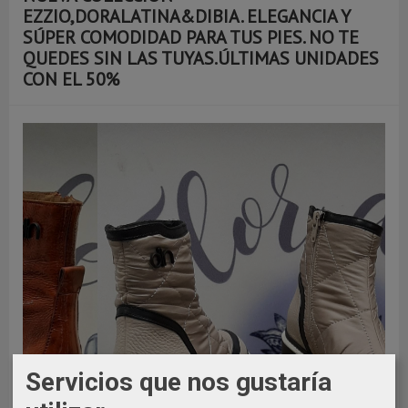
EZZIO,DORALATINA&DIBIA. ELEGANCIA Y
SÚPER COMODIDAD PARA TUS PIES. NO TE
QUEDES SIN LAS TUYAS.ÚLTIMAS UNIDADES
CON EL 50%
Servicios que nos gustaría