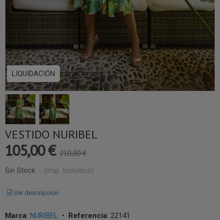
LIQUIDACIÓN
VESTIDO NURIBEL
105,00 €
210,00 €
Sin Stock
-
(Imp. Incluidos)
Ver descripción
Marca
:
NURIBEL
•
Referencia
:
22141