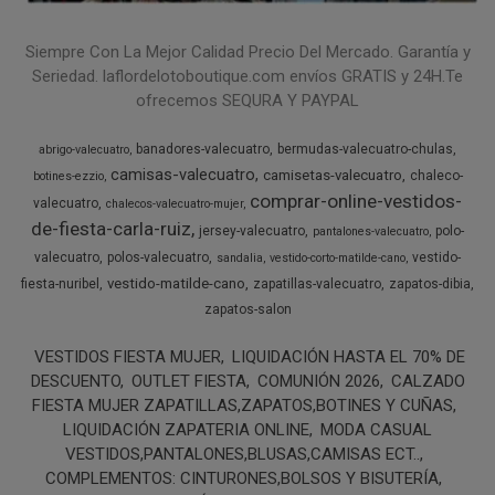
Siempre Con La Mejor Calidad Precio Del Mercado. Garantía y
Seriedad. laflordelotoboutique.com envíos GRATIS y 24H.Te
ofrecemos SEQURA Y PAYPAL
banadores-valecuatro
bermudas-valecuatro-chulas
abrigo-valecuatro
camisas-valecuatro
camisetas-valecuatro
chaleco-
botines-ezzio
comprar-online-vestidos-
valecuatro
chalecos-valecuatro-mujer
de-fiesta-carla-ruiz
jersey-valecuatro
polo-
pantalones-valecuatro
valecuatro
polos-valecuatro
vestido-
sandalia
vestido-corto-matilde-cano
vestido-matilde-cano
fiesta-nuribel
zapatillas-valecuatro
zapatos-dibia
zapatos-salon
VESTIDOS FIESTA MUJER
LIQUIDACIÓN HASTA EL 70% DE
DESCUENTO
OUTLET FIESTA
COMUNIÓN 2026
CALZADO
FIESTA MUJER ZAPATILLAS,ZAPATOS,BOTINES Y CUÑAS
LIQUIDACIÓN ZAPATERIA ONLINE
MODA CASUAL
VESTIDOS,PANTALONES,BLUSAS,CAMISAS ECT..
COMPLEMENTOS: CINTURONES,BOLSOS Y BISUTERÍA