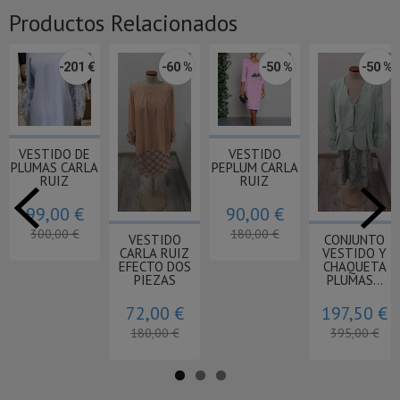
Productos Relacionados
 %
-50 %
-25 %
-50 %
-50
Agotado
Agotado
VESTIDO
VESTIDO
VESTIDO
PLISADO CARLA
LARGO PLUMAS
PLUMAS CA
RUIZ
CARLA RUIZ
RUIZ
172,50 €
105,00 €
125,00 
230,00 €
210,00 €
250,00 €
O
VESTIDO
Y
CHAQUETA
A
CARLA RUIZ
.
142,50 €
€
285,00 €