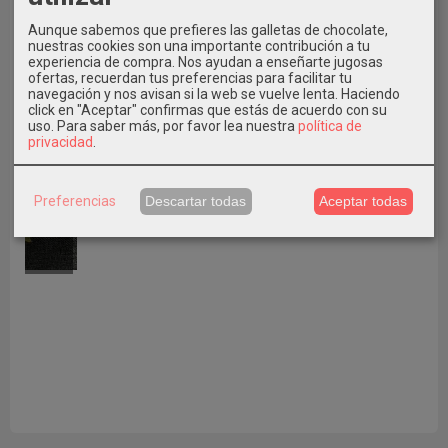
Aunque sabemos que prefieres las galletas de chocolate,
nuestras cookies son una importante contribución a tu
experiencia de compra. Nos ayudan a enseñarte jugosas
ofertas, recuerdan tus preferencias para facilitar tu
navegación y nos avisan si la web se vuelve lenta. Haciendo
click en "Aceptar" confirmas que estás de acuerdo con su
uso.
Para saber más, por favor lea nuestra
política de
privacidad
.
ÚLTIMO NÚMERO 37
A
Preferencias
Descartar todas
Aceptar todas