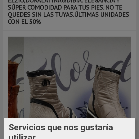
EZZIO,DORALATINA&DIBIA. ELEGANCIA Y
SÚPER COMODIDAD PARA TUS PIES. NO TE
QUEDES SIN LAS TUYAS.ÚLTIMAS UNIDADES
CON EL 50%
Servicios que nos gustaría
utilizar