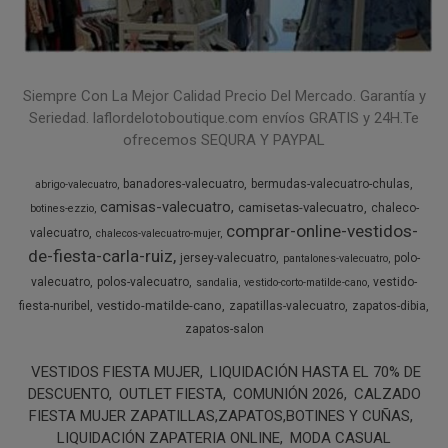
Siempre Con La Mejor Calidad Precio Del Mercado. Garantía y
Seriedad. laflordelotoboutique.com envíos GRATIS y 24H.Te
ofrecemos SEQURA Y PAYPAL
banadores-valecuatro
bermudas-valecuatro-chulas
abrigo-valecuatro
camisas-valecuatro
camisetas-valecuatro
chaleco-
botines-ezzio
comprar-online-vestidos-
valecuatro
chalecos-valecuatro-mujer
de-fiesta-carla-ruiz
jersey-valecuatro
polo-
pantalones-valecuatro
valecuatro
polos-valecuatro
vestido-
sandalia
vestido-corto-matilde-cano
vestido-matilde-cano
fiesta-nuribel
zapatillas-valecuatro
zapatos-dibia
zapatos-salon
VESTIDOS FIESTA MUJER
LIQUIDACIÓN HASTA EL 70% DE
DESCUENTO
OUTLET FIESTA
COMUNIÓN 2026
CALZADO
FIESTA MUJER ZAPATILLAS,ZAPATOS,BOTINES Y CUÑAS
LIQUIDACIÓN ZAPATERIA ONLINE
MODA CASUAL