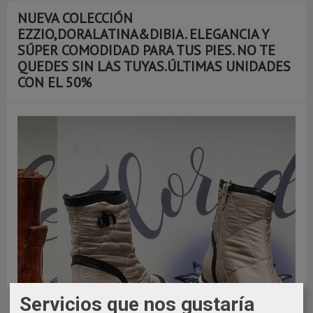
NUEVA COLECCIÓN
EZZIO,DORALATINA&DIBIA. ELEGANCIA Y
SÚPER COMODIDAD PARA TUS PIES. NO TE
QUEDES SIN LAS TUYAS.ÚLTIMAS UNIDADES
CON EL 50%
Servicios que nos gustaría