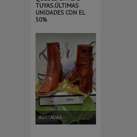
TUYAS.ÚLTIMAS
UNIDADES CON EL
50%
ÚLTIMO NÚMERO 
S