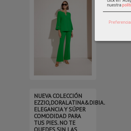
click en "Ac
nuestra
polít
Preferencia
NUEVA COLECCIÓN
EZZIO,DORALATINA&DIBIA.
ELEGANCIA Y SÚPER
COMODIDAD PARA
TUS PIES. NO TE
QUEDES SIN LAS