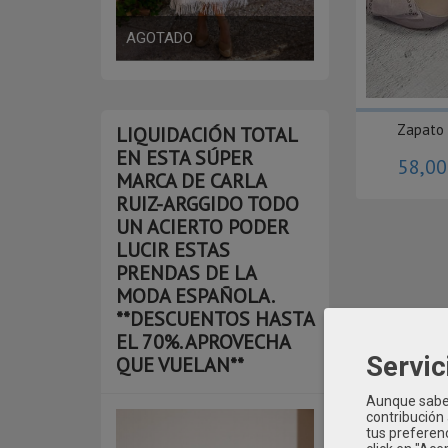
Zapato 
LIQUIDACIÓN TOTAL
EN ESTA SÚPER
58,0
MARCA DE CARLA
RUIZ-ARGGIDO TODO
UN ACIERTO PODER
LUCIR ESTAS
PRENDAS DE LA
MODA ESPAÑOLA.
**DESCUENTOS HASTA
EL 70%. APROVECHA
Servic
QUE VUELAN**
Aunque sabem
contribución
tus preferenc