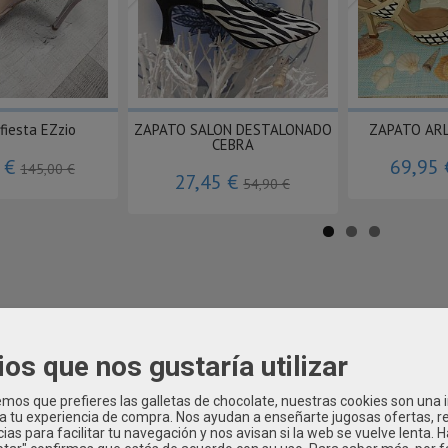
AGOTADO
fiesta EZzio
ZAPATO SALON DESTALONADO
ZAPATO AR
CEBRA
0 €
69,95
145,00 €
27,45 €
54,90 €
ios que nos gustaría utilizar
os que prefieres las galletas de chocolate, nuestras cookies son una
 a tu experiencia de compra. Nos ayudan a enseñarte jugosas ofertas, 
ias para facilitar tu navegación y nos avisan si la web se vuelve lenta. 