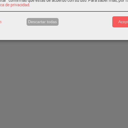
eptar" confirmas que estás de acuerdo con su uso.
Para saber más, por f
ica de privacidad
.
s
Descartar todas
Acept