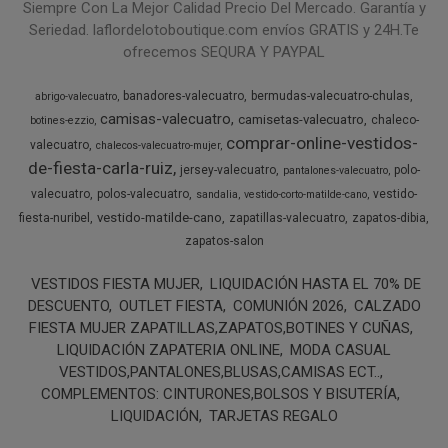
Siempre Con La Mejor Calidad Precio Del Mercado. Garantía y
Seriedad. laflordelotoboutique.com envíos GRATIS y 24H.Te
ofrecemos SEQURA Y PAYPAL
banadores-valecuatro
bermudas-valecuatro-chulas
abrigo-valecuatro
camisas-valecuatro
camisetas-valecuatro
chaleco-
botines-ezzio
comprar-online-vestidos-
valecuatro
chalecos-valecuatro-mujer
de-fiesta-carla-ruiz
jersey-valecuatro
polo-
pantalones-valecuatro
valecuatro
polos-valecuatro
vestido-
sandalia
vestido-corto-matilde-cano
vestido-matilde-cano
fiesta-nuribel
zapatillas-valecuatro
zapatos-dibia
zapatos-salon
VESTIDOS FIESTA MUJER
LIQUIDACIÓN HASTA EL 70% DE
DESCUENTO
OUTLET FIESTA
COMUNIÓN 2026
CALZADO
FIESTA MUJER ZAPATILLAS,ZAPATOS,BOTINES Y CUÑAS
LIQUIDACIÓN ZAPATERIA ONLINE
MODA CASUAL
VESTIDOS,PANTALONES,BLUSAS,CAMISAS ECT..
COMPLEMENTOS: CINTURONES,BOLSOS Y BISUTERÍA
LIQUIDACIÓN
TARJETAS REGALO