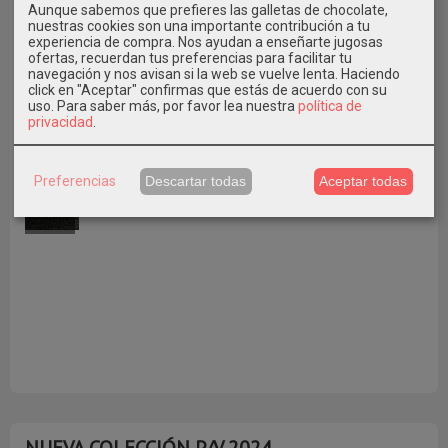
Aunque sabemos que prefieres las galletas de chocolate,
nuestras cookies son una importante contribución a tu
experiencia de compra. Nos ayudan a enseñarte jugosas
ofertas, recuerdan tus preferencias para facilitar tu
navegación y nos avisan si la web se vuelve lenta. Haciendo
click en "Aceptar" confirmas que estás de acuerdo con su
uso.
Para saber más, por favor lea nuestra
política de
privacidad
.
ÚLTIMO NÚMERO 37
A
Preferencias
Descartar todas
Aceptar todas
NUEVA COLECCIÓN P/V 2024